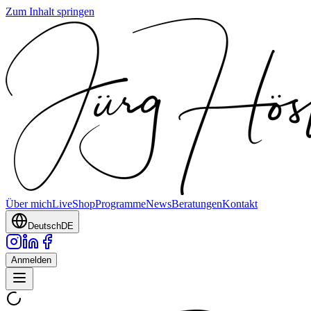
Zum Inhalt springen
Über mich
Live
Shop
Programme
News
Beratungen
Kontakt
Deutsch
DE
Anmelden