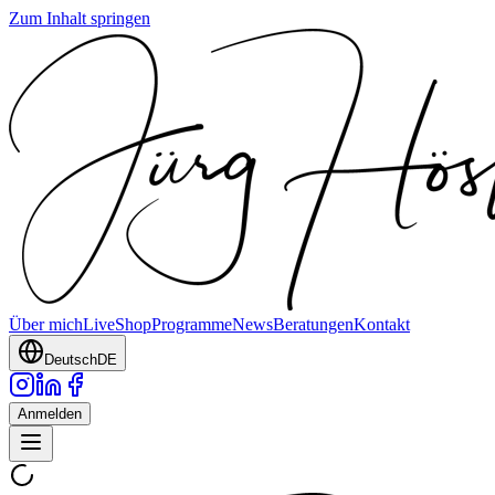
Zum Inhalt springen
Über mich
Live
Shop
Programme
News
Beratungen
Kontakt
Deutsch
DE
Anmelden