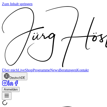
Zum Inhalt springen
Über mich
Live
Shop
Programme
News
Beratungen
Kontakt
Deutsch
DE
Anmelden