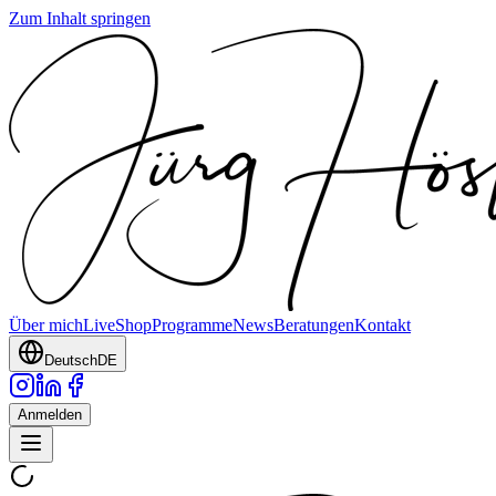
Zum Inhalt springen
Über mich
Live
Shop
Programme
News
Beratungen
Kontakt
Deutsch
DE
Anmelden